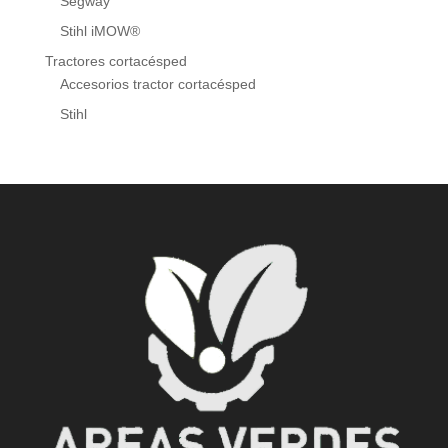
Segway
Stihl iMOW®
Tractores cortacésped
Accesorios tractor cortacésped
Stihl