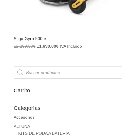
Stiga Gyro 900 e
El
El
12.299,00
€
11.699,00
€
IVA Incluido
precio
precio
original
actual
era:
es:
Búsqueda
de
12.299,00€.
11.699,00€.
productos
Carrito
Categorías
Accesorios
ALTUNA
KITS DE PODA A BATERÍA