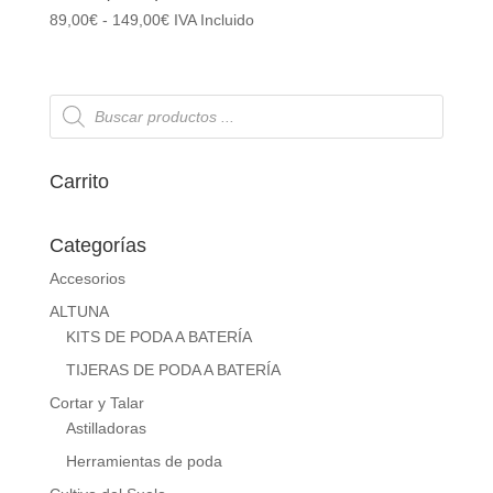
Rango
89,00
€
-
149,00
€
IVA Incluido
de
precios:
desde
Búsqueda
de
89,00€
productos
hasta
149,00€
Carrito
Categorías
Accesorios
ALTUNA
KITS DE PODA A BATERÍA
TIJERAS DE PODA A BATERÍA
Cortar y Talar
Astilladoras
Herramientas de poda