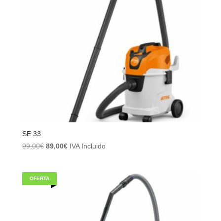
SE 33
El
El
99,00
€
89,00
€
IVA Incluido
precio
precio
original
actual
era:
es:
OFERTA
99,00€.
89,00€.