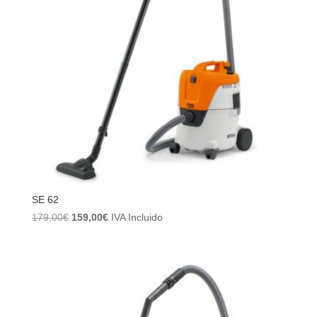
SE 62
El
El
179,00
€
159,00
€
IVA Incluido
precio
precio
original
actual
era:
es:
179,00€.
159,00€.