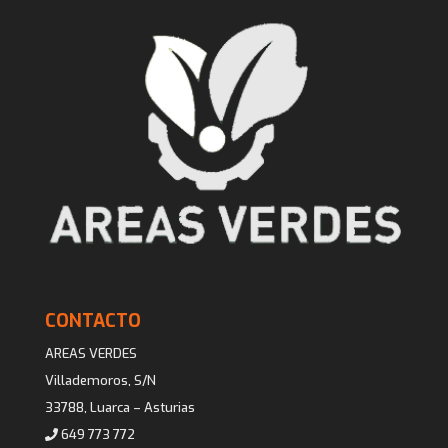
CONTACTO
AREAS VERDES
Villademoros, S/N
33788, Luarca – Asturias
649 773 772