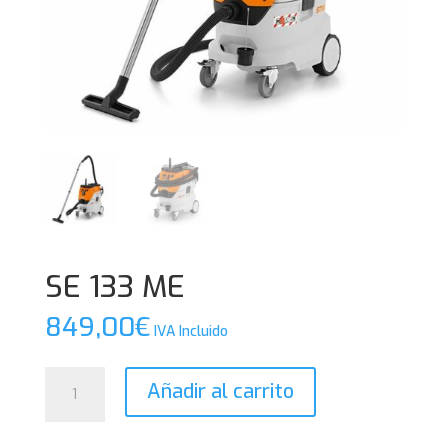
SE 133 ME
849,00
€
IVA Incluido
SE
Añadir al carrito
133
ME
cantidad