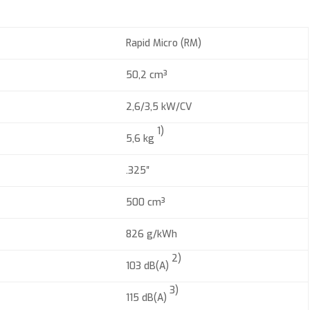
Rapid Micro (RM)
50,2 cm³
2,6/3,5 kW/CV
1)
5,6 kg
.325″
500 cm³
826 g/kWh
2)
103 dB(A)
3)
115 dB(A)