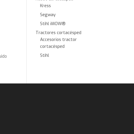
Kress
Segway
Stihl iMOW®
Tractores cortacésped
Accesorios tractor
cortacésped
Stihl
uido
€
€