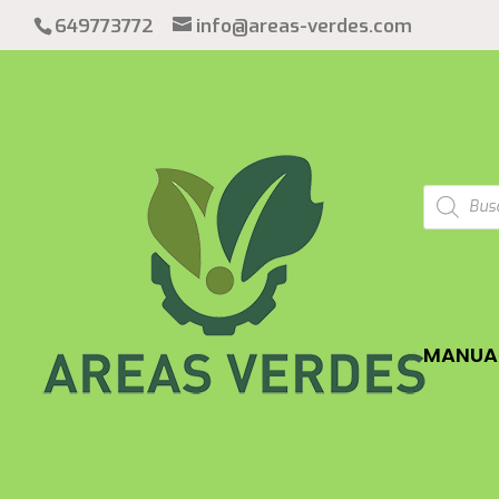
649773772
info@areas-verdes.com
Búsqued
de
product
MANUAL