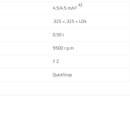
4)
4,5/4,5 m/s²
.325 «,.325 » L04
0,50 l
9500 r.p.m
7 Z
QuickStop