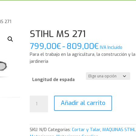
MS 271
STIHL MS 271
Rango
799,00
€
-
809,00
€
IVA Incluido
de
Para el trabajo en la agricultura, la construcción y la
precios:
jardinería
desde
799,00€
hasta
Longitud de espada
809,00€
STIHL
Añadir al carrito
MS
271
cantidad
SKU:
N/D
Categorías:
Cortar y Talar
,
MAQUINAS STIHL