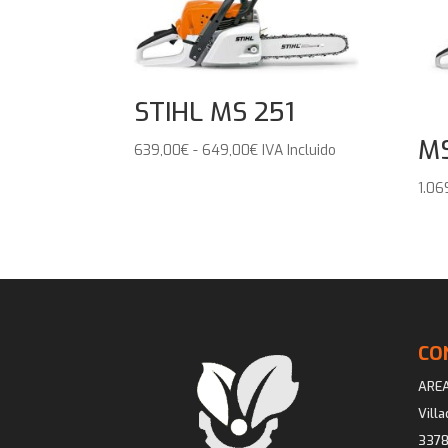
STIHL MS 251
MS
Rango
639,00
€
-
649,00
€
IVA Incluido
de
1.06
precios:
desde
639,00€
hasta
649,00€
CO
ARE
Vill
3378