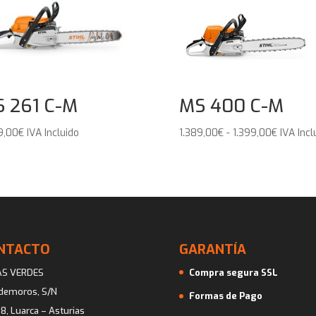
 261 C-M
MS 400 C-M
Rango
9,00
€
IVA Incluido
1.389,00
€
-
1.399,00
€
IVA Incl
de
precios:
desde
1.389,00
hasta
1.399,00
NTACTO
GARANTÍA
AS VERDES
Compra segura SSL
ademoros, S/N
Formas de Pago
8, Luarca – Asturias