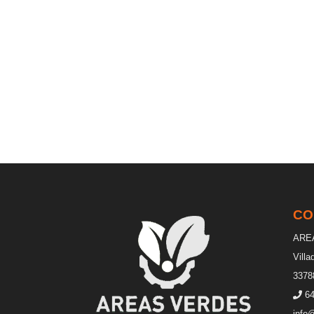
CO
ARE
Vill
33788
64
info