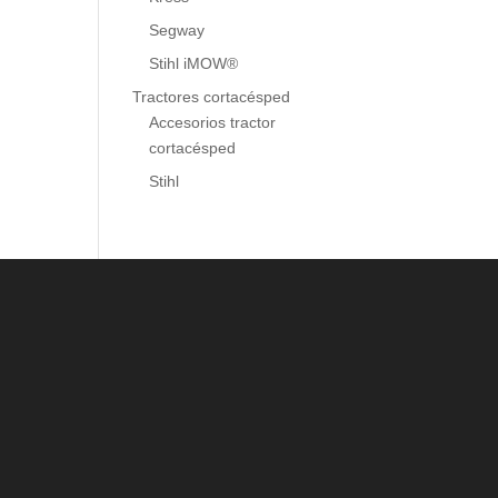
Segway
Stihl iMOW®
Tractores cortacésped
Accesorios tractor
cortacésped
Stihl