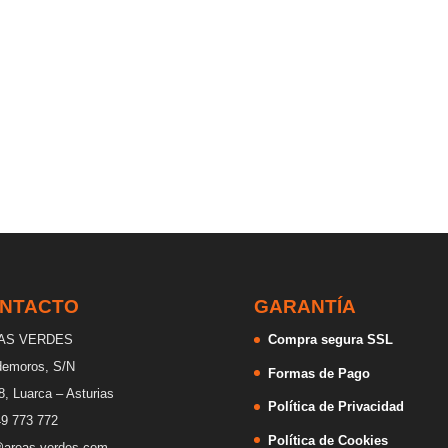
NTACTO
GARANTÍA
AS VERDES
Compra segura SSL
ademoros, S/N
Formas de Pago
, Luarca – Asturias
Política de Privacidad
9 773 772
Política de Cookies
@areas-verdes.com