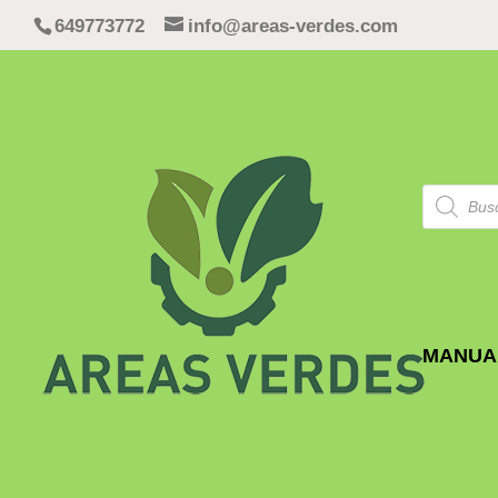
649773772
info@areas-verdes.com
Búsqued
de
producto
MANUA