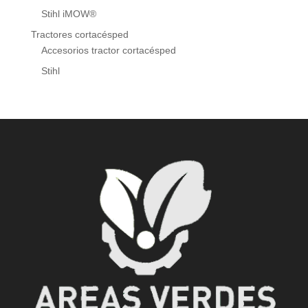
Stihl iMOW®
Tractores cortacésped
Accesorios tractor cortacésped
Stihl