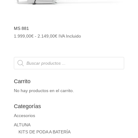
MS 881
Rango
1.999,00
€
-
2.149,00
€
IVA Incluido
de
precios:
desde
Búsqueda
de
1.999,00€
productos
hasta
2.149,00€
Carrito
No hay productos en el carrito.
Categorías
Accesorios
ALTUNA
KITS DE PODA A BATERÍA