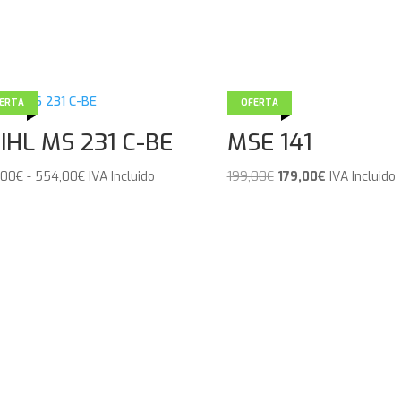
ERTA
OFERTA
IHL MS 231 C-BE
MSE 141
Rango
El
El
,00
€
-
554,00
€
IVA Incluido
199,00
€
179,00
€
IVA Incluido
de
precio
precio
precios:
original
actual
desde
era:
es:
549,00€
199,00€.
179,00€.
hasta
554,00€