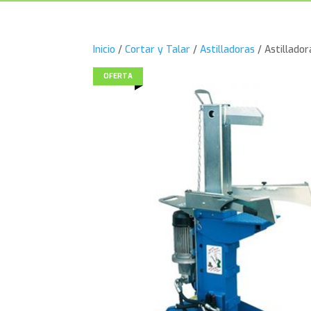
Inicio
/
Cortar y Talar
/
Astilladoras
/ Astillado
OFERTA