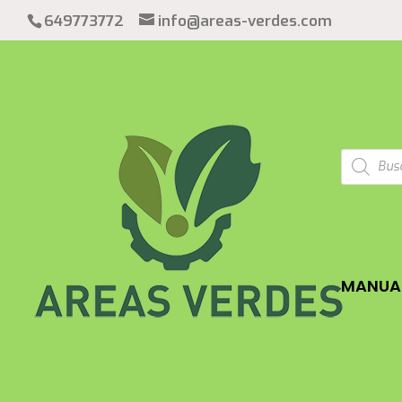
649773772
info@areas-verdes.com
Búsqued
de
product
MANUAL