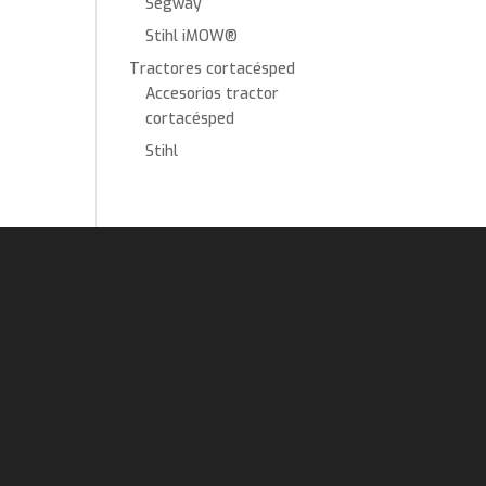
Segway
Stihl iMOW®
Tractores cortacésped
Accesorios tractor
cortacésped
Stihl