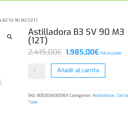
ra B3 SV 90 M3 (12T)
Astilladora B3 SV 90 M3
(12T)
El
El
2.415,00
€
1.985,00
€
IVA Incluido
precio
precio
original
actual
Astilladora
Añadir al carrito
era:
es:
B3
2.415,00€.
1.985,00
SV
90
M3
SKU:
8003036000169
Categorías:
Astilladoras
,
Corta
(12T)
Talar
cantidad