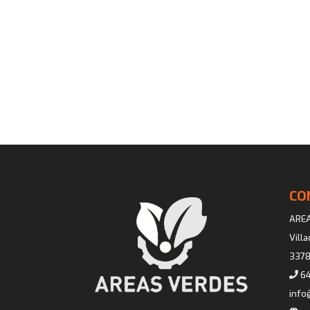
CO
ARE
Vill
3378
64
info