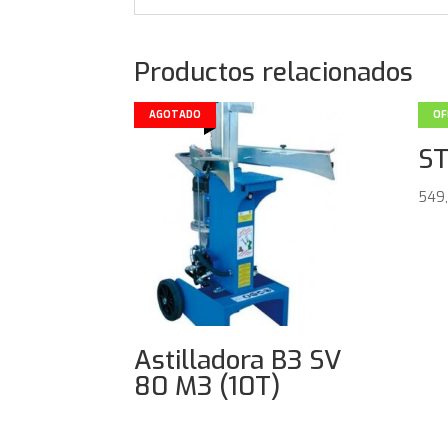
Productos relacionados
AGOTADO
OF
ST
549
Astilladora B3 SV
80 M3 (10T)