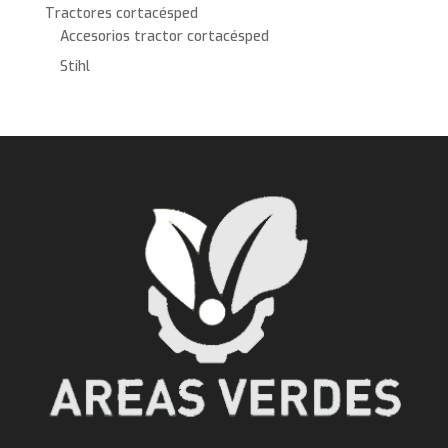
Tractores cortacésped
Accesorios tractor cortacésped
Stihl