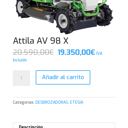
Attila AV 98 X
El
El
20.590,00
€
19.350,00
€
IVA
precio
precio
Incluido
original
actual
era:
es:
Attila
Añadir al carrito
20.590,00€.
19.350,00
AV
98
X
cantidad
Categorías:
DESBROZADORAS
,
ETESIA
Descripción