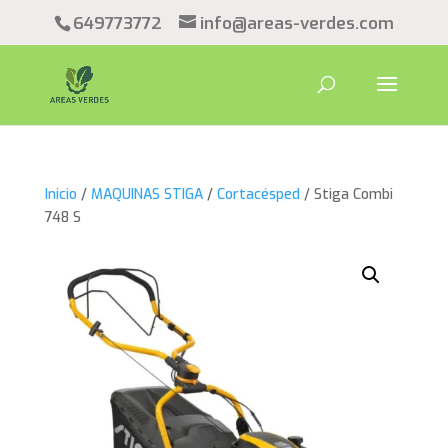
649773772
info@areas-verdes.com
Inicio
/
MAQUINAS STIGA
/
Cortacésped
/ Stiga Combi
748 S