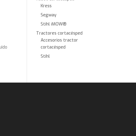
Kress
Segway
Stihl iMOW®
Tractores cortacésped
Accesorios tractor
cortacésped
uido
Stihl
€.