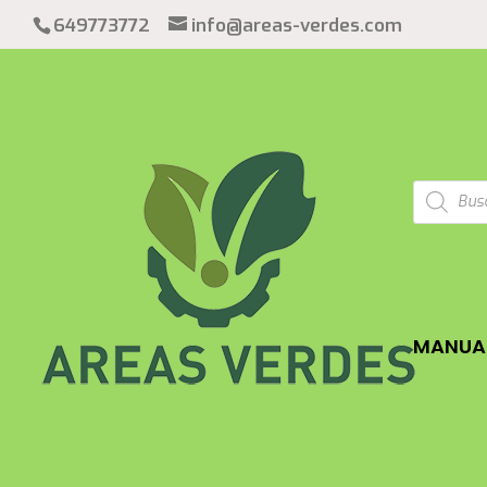
649773772
info@areas-verdes.com
Búsqued
de
product
MANUAL