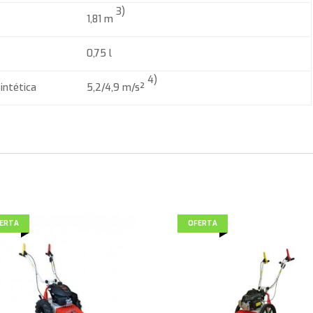
3)
1,81 m
0,75 l
4)
sintética
5,2/4,9 m/s²
ERTA
OFERTA