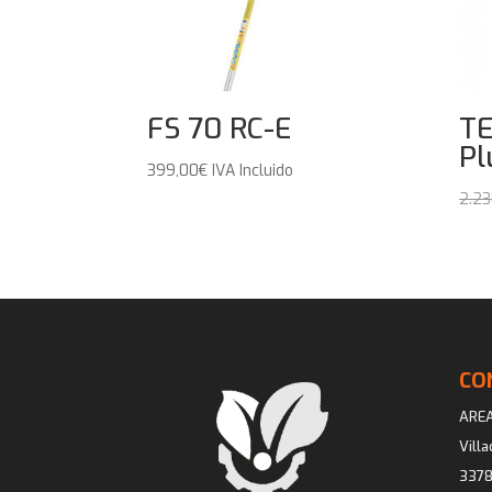
FS 70 RC-E
TE
Pl
399,00
€
IVA Incluido
2.23
CO
ARE
Vill
3378