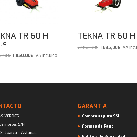
KNA TR 60 H
TEKNA TR 60 H
us
El
El
2.050,00
€
1.695,00
€
IVA Incl
precio
precio
El
El
8,00
€
1.850,00
€
IVA Incluido
original
actual
precio
precio
era:
es:
original
actual
2.050,00€.
1.695,00
era:
es:
2.238,00€.
1.850,00€.
NTACTO
GARANTÍA
AS VERDES
Compra segura SSL
ademoros, S/N
Formas de Pago
8, Luarca – Asturias
Política de Privacidad