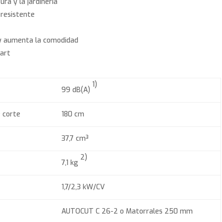
ra y la jardinería
 resistente
 y aumenta la comodidad
tart
1)
99 dB(A)
 corte
180 cm
37,7 cm³
2)
7,1 kg
1,7/2,3 kW/CV
AUTOCUT C 26-2 o Matorrales 250 mm