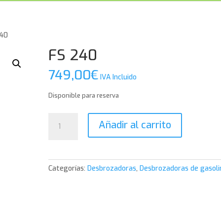
240
FS 240
749,00
€
IVA Incluido
Disponible para reserva
FS
Añadir al carrito
240
cantidad
Categorías:
Desbrozadoras
,
Desbrozadoras de gasoli