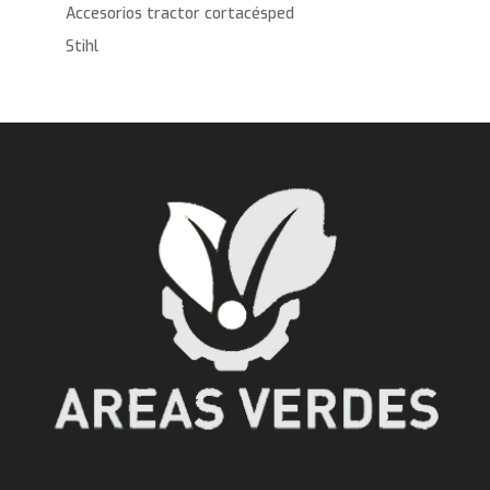
Accesorios tractor cortacésped
Stihl