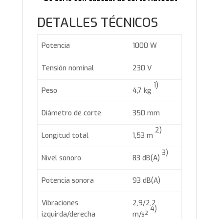
DETALLES TÉCNICOS
Potencia
1000 W
Tensión nominal
230 V
1)
Peso
4,7 kg
Diámetro de corte
350 mm
2)
Longitud total
1,53 m
3)
Nivel sonoro
83 dB(A)
Potencia sonora
93 dB(A)
Vibraciones
2,9/2,2
4)
izquirda/derecha
m/s²