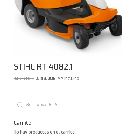
STIHL RT 4082.1
El
El
3.869,00
€
3.199,00
€
IVA Incluido
precio
precio
original
actual
era:
es:
Búsqueda
de
3.869,00€.
3.199,00€.
productos
Carrito
No hay productos en el carrito.