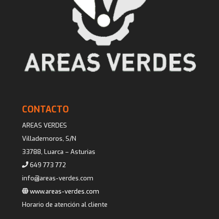
CONTACTO
AREAS VERDES
Villademoros, S/N
33788, Luarca – Asturias
649 773 772
info@areas-verdes.com
www.areas-verdes.com
Horario de atención al cliente