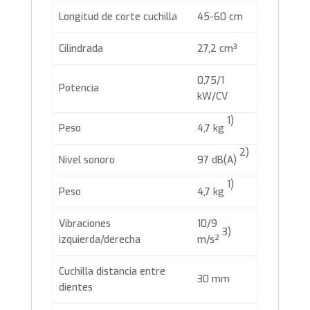
Longitud de corte cuchilla
45-60 cm
Cilindrada
27,2 cm³
0,75/1
Potencia
kW/CV
1)
Peso
4,7 kg
2)
Nivel sonoro
97 dB(A)
1)
Peso
4,7 kg
Vibraciones
10/9
3)
izquierda/derecha
m/s²
Cuchilla distancia entre
30 mm
dientes