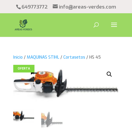
649773772
info@areas-verdes.com
Inicio
/
MAQUINAS STIHL
/
Cortasetos
/ HS 45
OFERTA