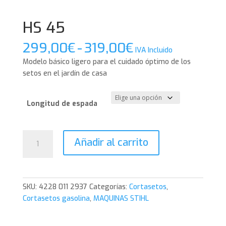
HS 45
Rango
299,00
€
-
319,00
€
IVA Incluido
de
Modelo básico ligero para el cuidado óptimo de los
precios:
setos en el jardín de casa
desde
299,00€
hasta
Longitud de espada
319,00€
HS
Añadir al carrito
45
cantidad
SKU:
4228 011 2937
Categorías:
Cortasetos
,
Cortasetos gasolina
,
MAQUINAS STIHL