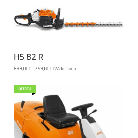
HS 82 R
Rango
699,00
€
-
759,00
€
IVA Incluido
de
precios:
desde
OFERTA
699,00€
hasta
759,00€