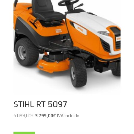
STIHL RT 5097
El
El
4.099,00
€
3.799,00
€
IVA Incluido
precio
precio
original
actual