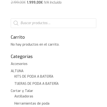
El
El
2.199,00
€
1.999,00
€
IVA Incluido
precio
precio
original
actual
era:
es:
Búsqueda
de
2.199,00€.
1.999,00€.
productos
Carrito
No hay productos en el carrito.
Categorías
Accesorios
ALTUNA
KITS DE PODA A BATERÍA
TIJERAS DE PODA A BATERÍA
Cortar y Talar
Astilladoras
Herramientas de poda