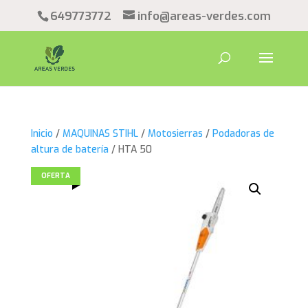
649773772
info@areas-verdes.com
Inicio
/
MAQUINAS STIHL
/
Motosierras
/
Podadoras de
altura de batería
/ HTA 50
OFERTA