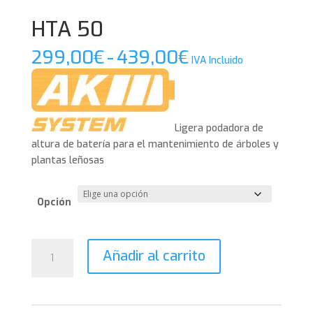
HTA 50
Rango
299,00
€
-
439,00
€
IVA Incluido
de
precios:
desde
299,00€
Ligera podadora de
hasta
altura de batería para el mantenimiento de árboles y
439,00€
plantas leñosas
Opción
HTA
Añadir al carrito
50
cantidad