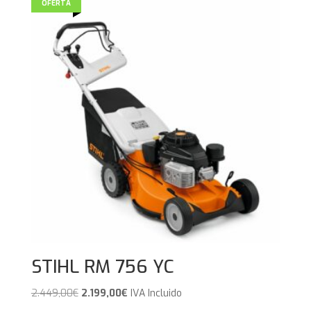
era:
es:
OFERTA
4.099,00€.
3.799,00€.
STIHL RM 756 YC
El
El
2.449,00
€
2.199,00
€
IVA Incluido
precio
precio