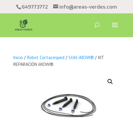
649773772
info@areas-verdes.com
Inicio
/
Robot Cortacésped
/
Stihl iMOW®
/ KIT
REPARACIÓN iMOW®