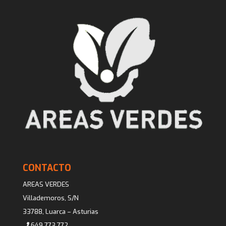
CONTACTO
AREAS VERDES
Villademoros, S/N
33788, Luarca – Asturias
649 773 772