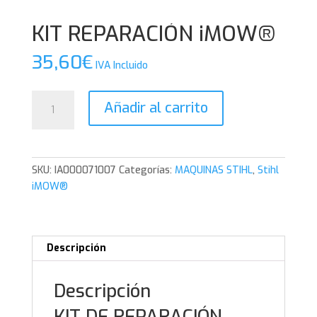
KIT REPARACIÓN iMOW®
35,60
€
IVA Incluido
KIT
Añadir al carrito
REPARACIÓN
iMOW®
cantidad
SKU:
IA000071007
Categorías:
MAQUINAS STIHL
,
Stihl
iMOW®
Descripción
Descripción
KIT DE REPARACIÓN