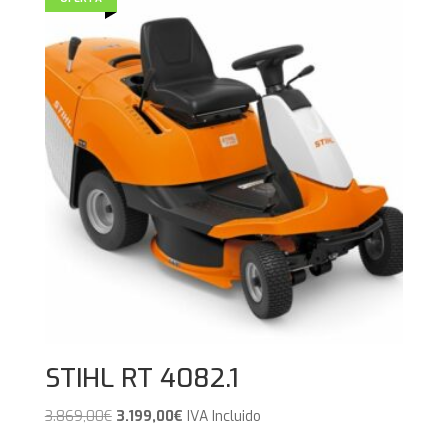
STIHL RT 4082.1
El
El
3.869,00
€
3.199,00
€
IVA Incluido
precio
precio