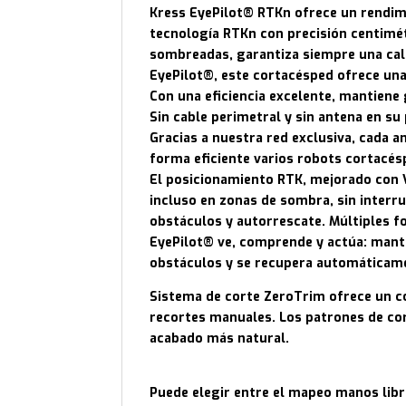
Kress EyePilot® RTKn ofrece un rendimie
tecnología RTKn con precisión centimétr
sombreadas, garantiza siempre una cali
EyePilot®, este cortacésped ofrece un
Con una eficiencia excelente, mantien
Sin cable perimetral y sin antena en s
Gracias a nuestra red exclusiva, cada 
forma eficiente varios robots cortacés
El posicionamiento RTK, mejorado con 
incluso en zonas de sombra, sin interru
obstáculos y autorrescate. Múltiples 
EyePilot® ve, comprende y actúa: manti
obstáculos y se recupera automáticame
Sistema de corte ZeroTrim ofrece un co
recortes manuales. Los patrones de cor
acabado más natural.
Puede elegir entre el mapeo manos libr