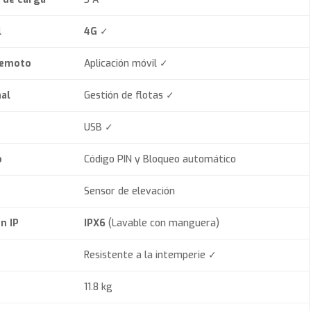
l
4G
✓
remoto
Aplicación móvil ✓
al
Gestión de flotas ✓
USB ✓
o
Código PIN y Bloqueo automático
Sensor de elevación
n IP
IPX6
(Lavable con manguera)
Resistente a la intemperie ✓
11.8 kg