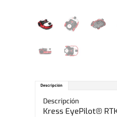
Descripción
Descripción
Kress
EyePilot®
RTK