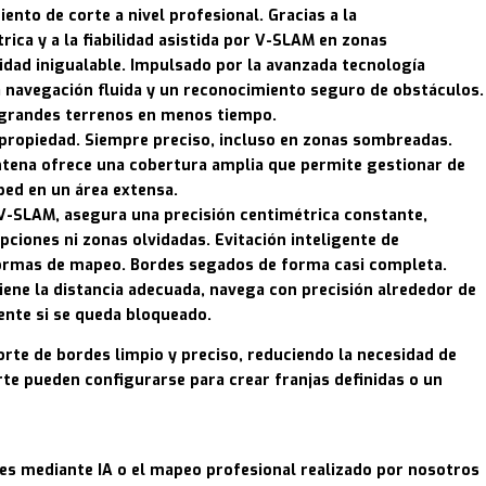
nto de corte a nivel profesional. Gracias a la
ica y a la fiabilidad asistida por V-SLAM en zonas
dad inigualable. Impulsado por la avanzada tecnología
a navegación fluida y un reconocimiento seguro de obstáculos.
e grandes terrenos en menos tiempo.
u propiedad. Siempre preciso, incluso en zonas sombreadas.
antena ofrece una cobertura amplia que permite gestionar de
ped en un área extensa.
V-SLAM, asegura una precisión centimétrica constante,
pciones ni zonas olvidadas. Evitación inteligente de
formas de mapeo. Bordes segados de forma casi completa.
ene la distancia adecuada, navega con precisión alrededor de
nte si se queda bloqueado.
rte de bordes limpio y preciso, reduciendo la necesidad de
te pueden configurarse para crear franjas definidas o un
es mediante IA o el mapeo profesional realizado por nosotros