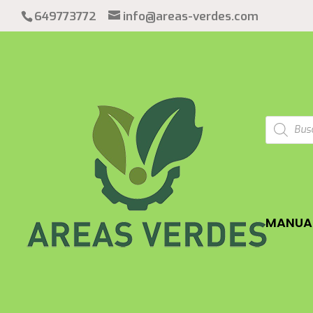
649773772
info@areas-verdes.com
Búsqued
de
product
MANUAL