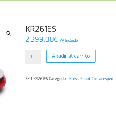
KR261ES
2.399,00
€
IVA Incluido
KR261ES
Añadir al carrito
cantidad
SKU:
KR261ES
Categorías:
Kress
,
Robot Cortacésped