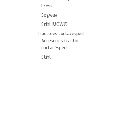
Kress
Segway
Stihl iMOW®
Tractores cortacésped
Accesorios tractor
cortacésped
Stihl