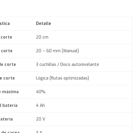
stica
Detalle
 corte
20 cm
 corte
20 – 60 mm (Manual)
de corte
3 cuchillas / Disco autonivelante
e corte
Lógica (Rutas optimizadas)
e máxima
40%
 batería
4 Ah
atería
20 V
 de carga
3 A