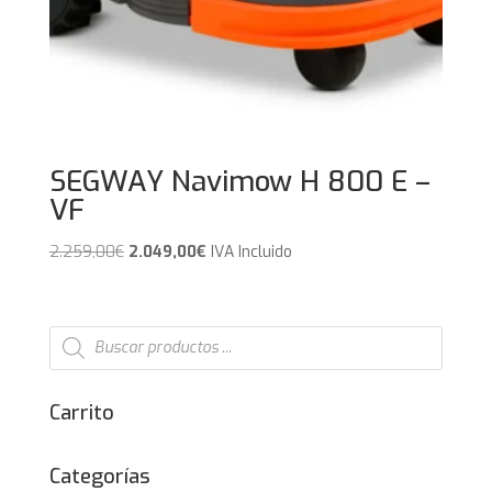
SEGWAY Navimow H 800 E –
VF
El
El
2.259,00
€
2.049,00
€
IVA Incluido
precio
precio
original
actual
era:
es:
Búsqueda
de
2.259,00€.
2.049,00€.
productos
Carrito
Categorías