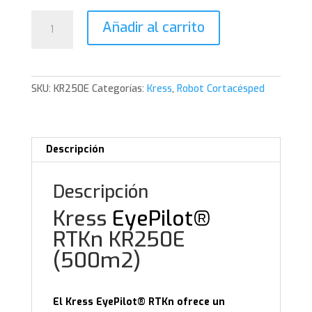
KR250E
Añadir al carrito
cantidad
SKU:
KR250E
Categorías:
Kress
,
Robot Cortacésped
Descripción
Descripción
Kress
EyePilot®
RTKn KR250E
(500m2)
El Kress EyePilot® RTKn ofrece un