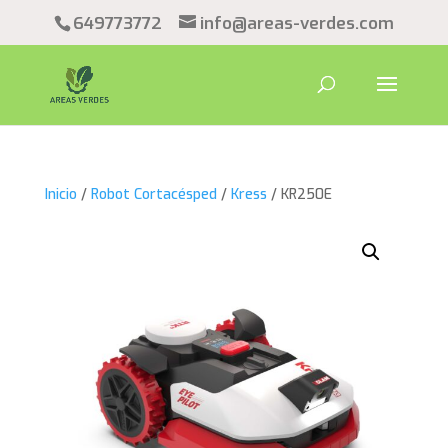
649773772
info@areas-verdes.com
Inicio
/
Robot Cortacésped
/
Kress
/ KR250E