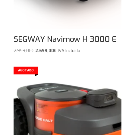
SEGWAY Navimow H 3000 E
El
El
2.959,00
€
2.699,00
€
IVA Incluido
precio
precio
original
actual
era:
es:
AGOTADO
2.959,00€.
2.699,00€.