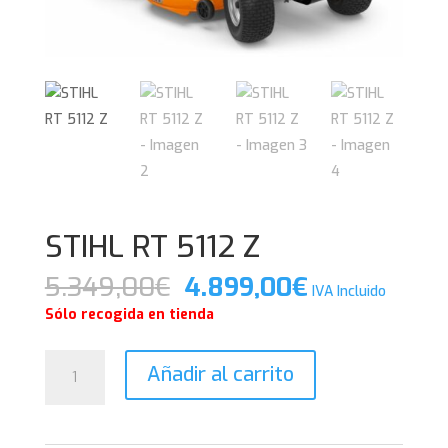
STIHL RT 5112 Z
El
El
5.349,00
€
4.899,00
€
IVA Incluido
precio
precio
Sólo recogida en tienda
original
actual
era:
es:
STIHL
Añadir al carrito
5.349,00€.
4.899,00€.
RT
5112
Z