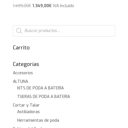
El
El
1.499,00
€
1.349,00
€
IVA Incluido
precio
precio
original
actual
era:
es:
Búsqueda
de
1.499,00€.
1.349,00€.
productos
Carrito
Categorías
Accesorios
ALTUNA
KITS DE PODA A BATERÍA
TIJERAS DE PODA A BATERÍA
Cortar y Talar
Astilladoras
Herramientas de poda