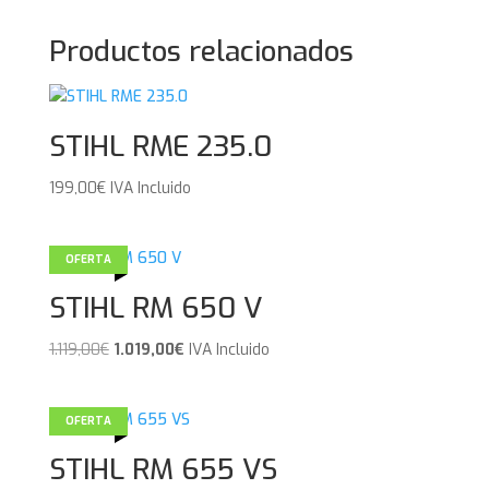
Productos relacionados
STIHL RME 235.0
199,00
€
IVA Incluido
OFERTA
STIHL RM 650 V
El
El
1.119,00
€
1.019,00
€
IVA Incluido
precio
precio
original
actual
era:
es:
OFERTA
1.119,00€.
1.019,00€.
STIHL RM 655 VS