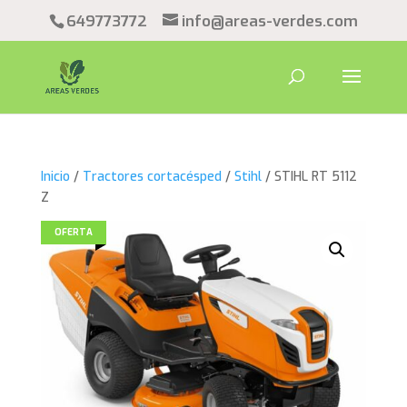
649773772
info@areas-verdes.com
Inicio
/
Tractores cortacésped
/
Stihl
/ STIHL RT 5112
Z
OFERTA