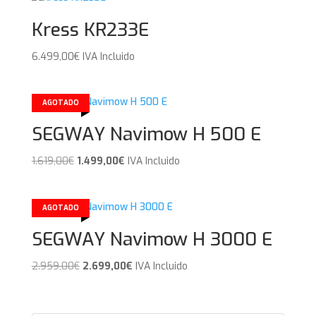
Kress KR233E
6.499,00
€
IVA Incluido
AGOTADO
SEGWAY Navimow H 500 E
El
El
1.619,00
€
1.499,00
€
IVA Incluido
precio
precio
original
actual
era:
es:
AGOTADO
1.619,00€.
1.499,00€.
SEGWAY Navimow H 3000 E
El
El
2.959,00
€
2.699,00
€
IVA Incluido
precio
precio
original
actual
era:
es: