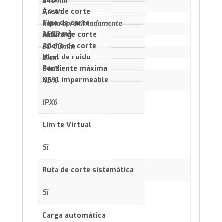
Batería
240min
Área de corte
7,4 Ah
Tipo de corte
hasta aproximadamente
1.500 m²
Altura de corte
Mulching
Ancho de corte
30-60mm
Nivel de ruido
21cm
Pendiente máxima
54dB
Nivel impermeable
45%
IPX6
Limite Virtual
Si
Ruta de corte sistemática
Si
Carga automática