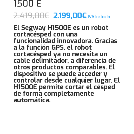
1500 E
El
El
2.419,00
€
2.199,00
€
IVA Incluido
precio
precio
El Segway H1500E es un robot
original
actual
cortacésped con una
era:
es:
funcionalidad innovadora. Gracias
2.419,00€.
2.199,00€.
a la función GPS, el robot
cortacésped ya no necesita un
cable delimitador, a diferencia de
otros productos comparables. El
dispositivo se puede acceder y
controlar desde cualquier lugar. El
H1500E permite cortar el césped
de forma completamente
automática.