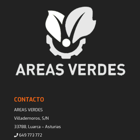
CONTACTO
AREAS VERDES
Villademoros, S/N
33788, Luarca – Asturias
649 773 772