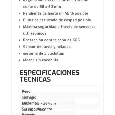
Regulación eléctrica de la altura de
corte de 30 a 60 mm
Pendiente de hasta un 45 % posible
El mejor resultado de césped posible
Máxima seguridad a través de sensores
ultrasónicos
Protección contra robo de GPS
Sensor de lluvia y heladas
sistema de 3 cuchillas
Motor sin escobilla
ESPECIFICACIONES
TÉCNICAS
Peso
Tamaño
15,6 kg
Motor
603 × 468 × 264 cm
Tiempo de corte
Sin escobillas