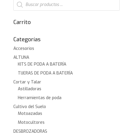
Búsqueda
de
2.959,00€.
2.699,00€.
productos
Carrito
Categorías
Accesorios
ALTUNA
KITS DE PODA A BATERÍA
TIJERAS DE PODA A BATERÍA
Cortar y Talar
Astilladoras
Herramientas de poda
Cultivo del Suelo
Motoazadas
Motocultores
DESBROZADORAS