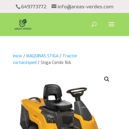
649773772
info@areas-verdes.com
Inicio
/
MAQUINAS STIGA
/
Tractor
cortacésped
/ Stiga Combi 166