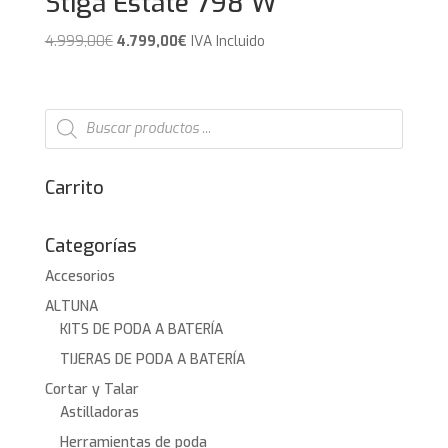
Stiga Estate 798 W
El
El
4.999,00
€
4.799,00
€
IVA Incluido
precio
precio
original
actual
era:
es:
Búsqueda
de
4.999,00€.
4.799,00€.
productos
Carrito
Categorías
Accesorios
ALTUNA
KITS DE PODA A BATERÍA
TIJERAS DE PODA A BATERÍA
Cortar y Talar
Astilladoras
Herramientas de poda