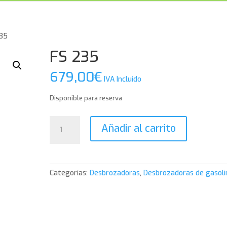
235
FS 235
679,00
€
IVA Incluido
Disponible para reserva
FS
Añadir al carrito
235
cantidad
Categorías:
Desbrozadoras
,
Desbrozadoras de gasoli