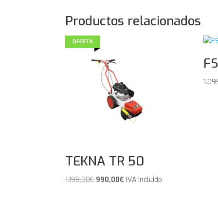
Productos relacionados
OFERTA
FS
1.09
TEKNA TR 50
El
El
1.198,00
€
990,00
€
IVA Incluido
precio
precio
original
actual
era:
es: