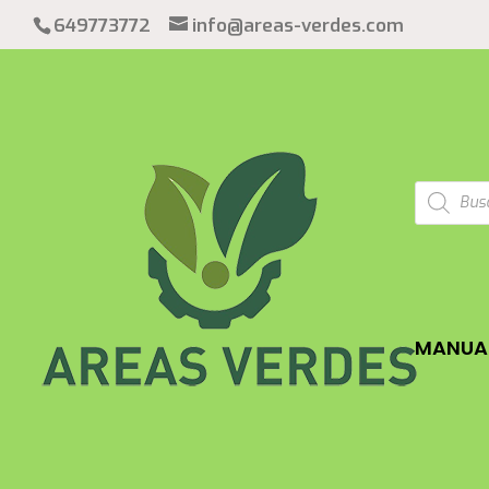
649773772
info@areas-verdes.com
Búsqued
de
product
MANUAL