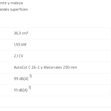
stente y maleza
randes superficies
36,3 cm³
1,55 kW
2,1 CV
AutoCut C 26-2 y Matorrales 250 mm
1)
99 dB(A)
1)
111 dB(A)