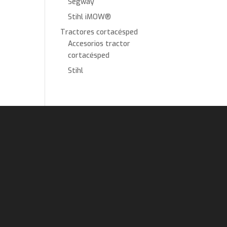
Segway
Stihl iMOW®
Tractores cortacésped
Accesorios tractor
cortacésped
Stihl