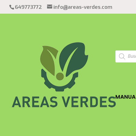
649773772
info@areas-verdes.com
Búsqued
de
product
MANUAL