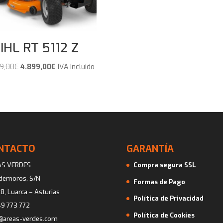
era:
es:
1.344,00€.
1.224,00€
IHL RT 5112 Z
El
El
9,00
€
4.899,00
€
IVA Incluido
precio
precio
original
actual
era:
es:
5.349,00€.
4.899,00€.
NTACTO
GARANTÍA
AS VERDES
Compra segura SSL
ademoros, S/N
Formas de Pago
8, Luarca – Asturias
Política de Privacidad
9 773 772
Política de Cookies
@areas-verdes.com