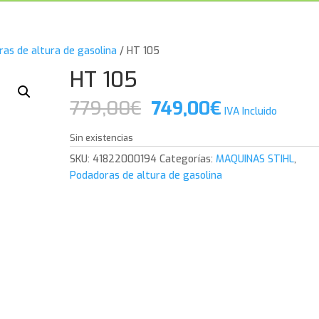
as de altura de gasolina
/ HT 105
HT 105
El
El
779,00
€
749,00
€
IVA Incluido
precio
precio
original
actual
Sin existencias
era:
es:
SKU:
41822000194
Categorías:
MAQUINAS STIHL
,
779,00€.
749,00€.
Podadoras de altura de gasolina