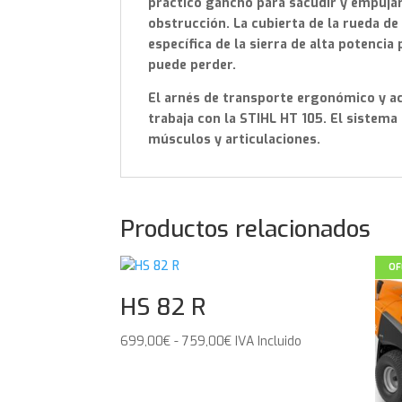
práctico gancho para sacudir y empujar.
obstrucción. La cubierta de la rueda de 
específica de la sierra de alta potencia
puede perder.
El arnés de transporte ergonómico y a
trabaja con la STIHL HT 105. El sistema
músculos y articulaciones.
Productos relacionados
OF
HS 82 R
Rango
699,00
€
-
759,00
€
IVA Incluido
de
precios: