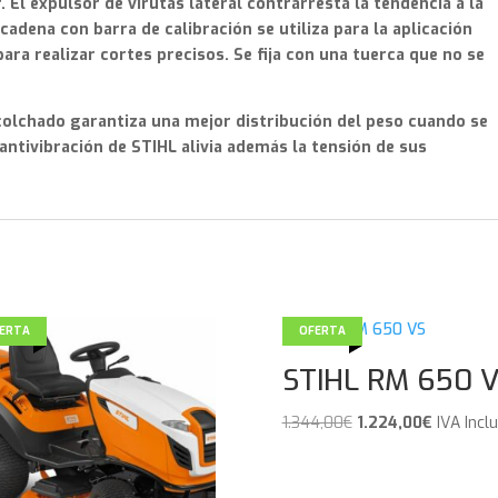
 El expulsor de virutas lateral contrarresta la tendencia a la
cadena con barra de calibración se utiliza para la aplicación
 para realizar cortes precisos. Se fija con una tuerca que no se
colchado garantiza una mejor distribución del peso cuando se
 antivibración de STIHL alivia además la tensión de sus
ERTA
OFERTA
STIHL RM 650 
El
El
1.344,00
€
1.224,00
€
IVA Incl
precio
precio
original
actual