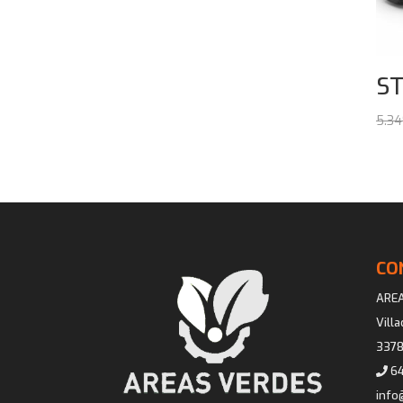
desde
699,00€
hasta
759,00€
ST
5.34
CO
ARE
Vill
3378
64
info