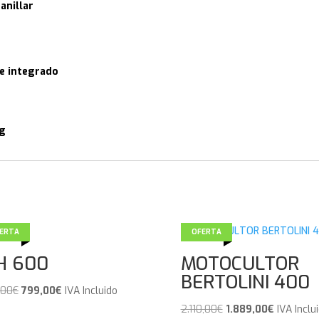
anillar
ie integrado
kg
ERTA
OFERTA
H 600
MOTOCULTOR
BERTOLINI 400
El
El
,00
€
799,00
€
IVA Incluido
precio
precio
El
El
2.110,00
€
1.889,00
€
IVA Inclu