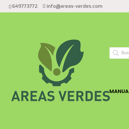
649773772
info@areas-verdes.com
Búsqued
de
product
MANUAL