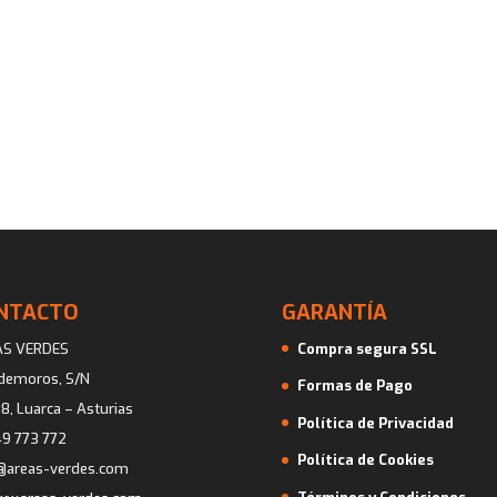
original
actual
precio
precio
era:
es:
original
actual
899,00€.
799,00€.
era:
es:
2.110,00€.
1.889,00€
NTACTO
GARANTÍA
AS VERDES
Compra segura SSL
ademoros, S/N
Formas de Pago
8, Luarca – Asturias
Política de Privacidad
9 773 772
Política de Cookies
@areas-verdes.com