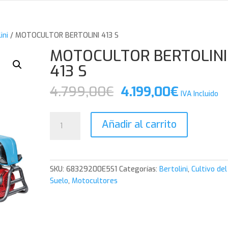
ini
/ MOTOCULTOR BERTOLINI 413 S
MOTOCULTOR BERTOLINI
413 S
El
El
4.799,00
€
4.199,00
€
IVA Incluido
precio
precio
original
actual
MOTOCULTOR
Añadir al carrito
era:
es:
BERTOLINI
4.799,00€.
4.199,0
413
S
cantidad
SKU:
68329200E5S1
Categorías:
Bertolini
,
Cultivo del
Suelo
,
Motocultores