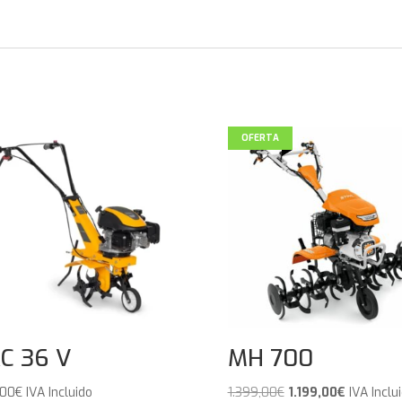
OFERTA
C 36 V
MH 700
El
El
,00
€
IVA Incluido
1.399,00
€
1.199,00
€
IVA Inclu