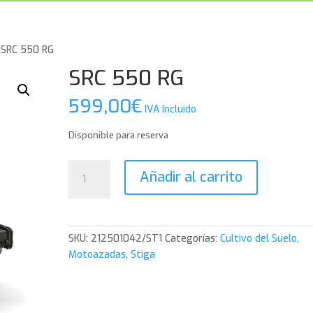
 SRC 550 RG
SRC 550 RG
599,00
€
IVA Incluido
Disponible para reserva
SRC
Añadir al carrito
550
RG
cantidad
SKU:
212501042/ST1
Categorías:
Cultivo del Suelo
,
Motoazadas
,
Stiga