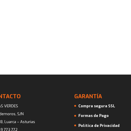
NTACTO
GARANTÍA
AS VERDES
Compra segura SSL
ademoros, S/N
Formas de Pago
8, Luarca – Asturias
Política de Privacidad
9 773 772