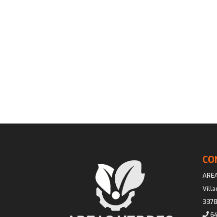
CO
ARE
Vill
3378
64