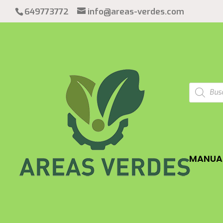
649773772
info@areas-verdes.com
Búsqued
de
product
MANUAL