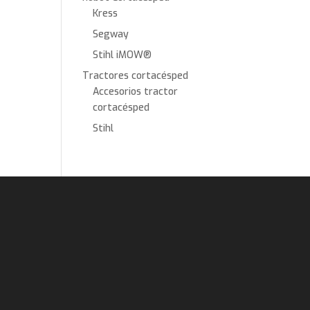
Kress
Segway
Stihl iMOW®
Tractores cortacésped
Accesorios tractor
cortacésped
Stihl