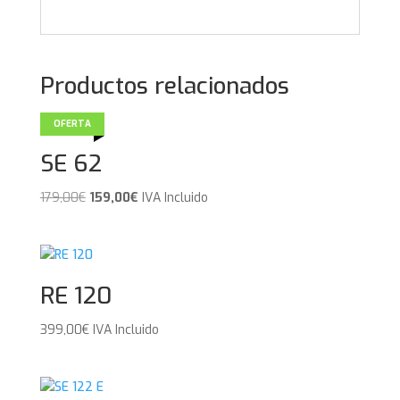
Productos relacionados
OFERTA
SE 62
El
El
179,00
€
159,00
€
IVA Incluido
precio
precio
original
actual
era:
es:
179,00€.
159,00€.
RE 120
399,00
€
IVA Incluido